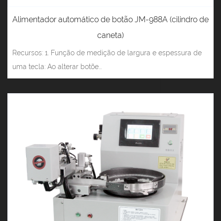
Alimentador automático de botão JM-988A (cilindro de
caneta)
Recursos: 1. Função de medição de largura e espessura de
uma tecla: Ao alterar botõe...