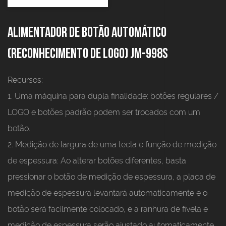
Alimentador de botão automático
(reconhecimento de LOGO) JM-998S
Recursos:
1. Uma máquina para dupla finalidade: botões regulares /
LOGO e botões padrão podem ser trocados com um
botão.
2. Medição de largura de uma tecla e função de medição
de espessura: Ao alterar botões diferentes, basta
pressionar o botão de medição de espessura, a placa de
medição de espessura levantará automaticamente e o
botão será facilmente colocado, e a ranhura de fivela e
medição de espessura serão ajustado automaticamente