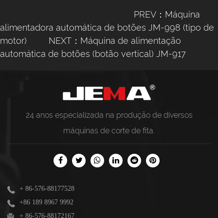
PREV：Máquina
alimentadora automática de botões JM-998 (tipo de
motor)
NEXT：Máquina de alimentação
automática de botões (botão vertical) JM-917
24 anos especializada na produção de diversos
máquinas de corte de fita
.
+ 86-576-88177528
+86 189 8967 9992
+ 86-576-88172167