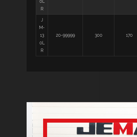
0L
R
J
M-
13
20-99999
300
170
0L
R