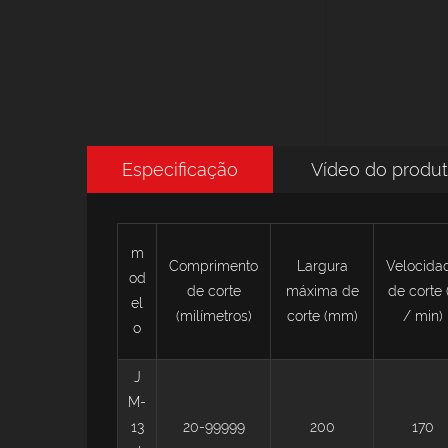
Especificação
Vídeo do produ
m
Comprimento
Largura
Velocida
od
de corte
máxima de
de corte 
el
(milímetros)
corte (mm)
/ min)
o
J
M-
13
20-99999
200
170