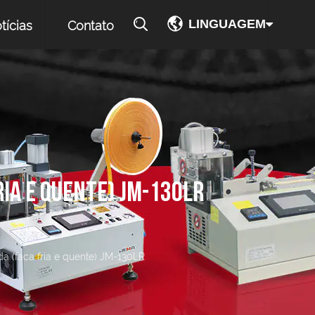
LINGUAGEM
tícias
Contato
IA E QUENTE) JM-130LR
a (faca fria e quente) JM-130LR