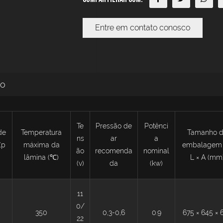
Entre em contato conosco
to
Te
Pressão de
Potênci
de
Temperatura
Tamanho 
ns
ar
a
(p
máxima da
embalagem 
ão
recomenda
nominal
lâmina (℃)
L × A (mm
(v)
da
(kw)
11
0/
350
0,3-0,6
0.9
675 × 645 × 
22