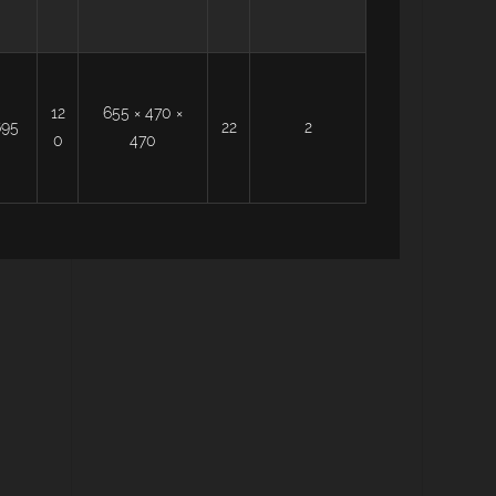
12
655 × 470 ×
695
22
2
0
470