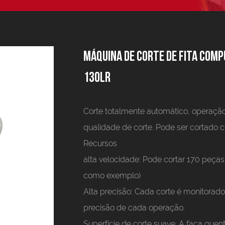
Máquina de corte de fita comp
130LR
Corte totalmente automático, operação
qualidade de corte. Pode ser cortado c
Recursos
alta velocidade:
Pode cortar 170 peça
como exemplo)
Alta precisão:
Cada corte é monitorado 
precisão de cada operação.
Superfície de corte suave:
A faca quent