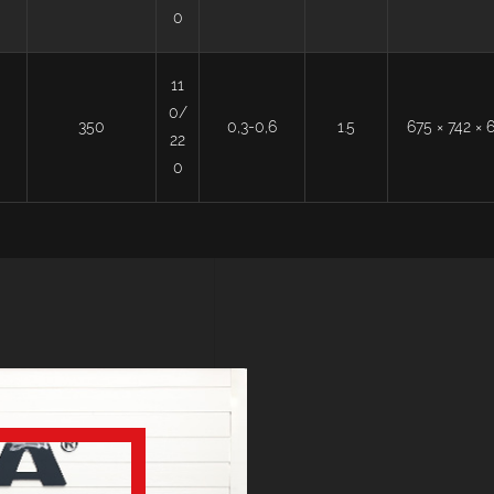
0
11
0/
350
0,3-0,6
1.5
675 × 742 × 
22
0