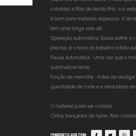
coloridas e fitas de tecido fino, e a ve
é bom para materiais espessos. A lâmin
tem uma longa vida útil.
Operação automática:
Basta definir o
precisa, e o resto do trabalho é feito 
Pausa automática
: Uma vez que o mate
automaticamente.
função de memória
: Antes de desligar
quantidade de corte e a velocidade d
O material pode ser cortado
Cintos trançados de nylon, fitas colorid
Compartilhar com: