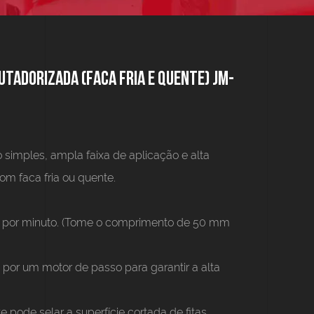
utadorizada (faca fria e quente) JM-
 simples, ampla faixa de aplicação e alta
om faca fria ou quente.
s por minuto. (Tome o comprimento de 50 mm
por um motor de passo para garantir a alta
e pode selar a superfície cortada de fitas