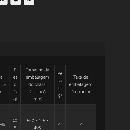
P
Tamanho da
Pe
da
es
embalagem
Taxa de
so
L ×
o
do chassi
embalagem
(k
)
(k
C × L × A
(conjunto)
g)
g)
(mm)
10
550 × 445 ×
695
20
2
5
465