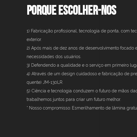
Porque escolher-nos
1) Fabricação profissional, tecnologia de ponta, com t
exterior.
2) Após mais de dez anos de desenvolvimento focado 
necessidades dos usuários.
3) Defendendo a qualidade e o serviço em primeiro lug
4) Através de um design cuidadoso e fabricação de prec
quente) JM-130LR.
5) Ciência e tecnologia conduzem o futuro de mãos da
trabalhemos juntos para criar um futuro melhor.
* Nosso compromisso: Esmerilhamento de lâmina gratuit