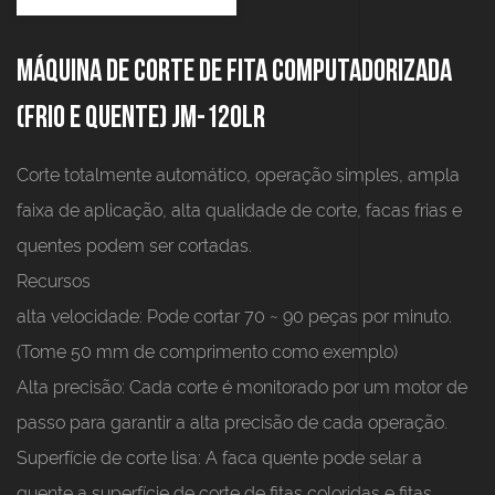
Máquina de corte de fita computadorizada
(frio e quente) JM-120LR
Corte totalmente automático, operação simples, ampla
faixa de aplicação, alta qualidade de corte, facas frias e
quentes podem ser cortadas.
Recursos
alta velocidade:
Pode cortar 70 ~ 90 peças por minuto.
(Tome 50 mm de comprimento como exemplo)
Alta precisão:
Cada corte é monitorado por um motor de
passo para garantir a alta precisão de cada operação.
Superfície de corte lisa:
A faca quente pode selar a
quente a superfície de corte de fitas coloridas e fitas