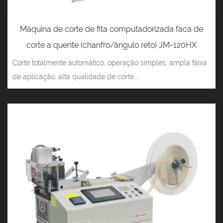
Máquina de corte de fita computadorizada faca de
corte a quente (chanfro/ângulo reto) JM-120HX
Corte totalmente automático, operação simples, ampla faixa
de aplicação, alta qualidade de corte,...