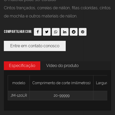
Cintos trançados, correias de náilon, fitas coloridas, cintos
de mochila e outros materiais de náilon.
Compartilhar com:
Entre em contato conosco
Especificação
Vídeo do produto
modelo
Comprimento de corte (milímetros)
Largura má
JM-120LR
20-99999