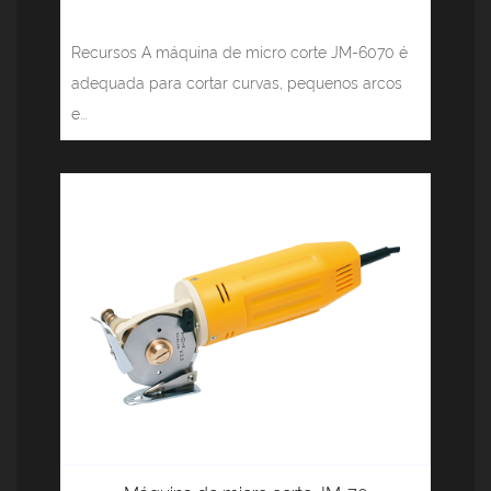
Recursos A máquina de micro corte JM-6070 é
adequada para cortar curvas, pequenos arcos
e...