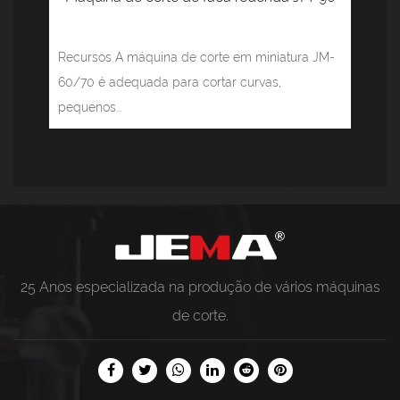
Recursos A máquina de corte em miniatura JM-
60/70 é adequada para cortar curvas,
pequenos...
25 Anos especializada na produção de vários
máquinas
de corte
.